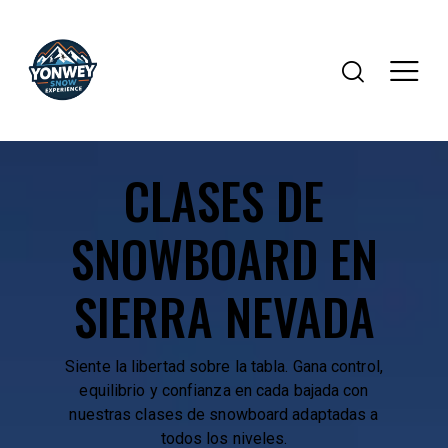
CLASES DE
SNOWBOARD EN
SIERRA NEVADA
Siente la libertad sobre la tabla. Gana control,
equilibrio y confianza en cada bajada con
nuestras clases de snowboard adaptadas a
todos los niveles.