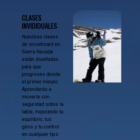
CLASES
INVIDIDUALES
Nuestras clases
de snowboard en
Sierra Nevada
están diseñadas
para que
progreses desde
el primer minuto.
Aprenderás a
moverte con
seguridad sobre la
tabla, mejorando tu
equilibrio, tus
giros y tu control
en cualquier tipo