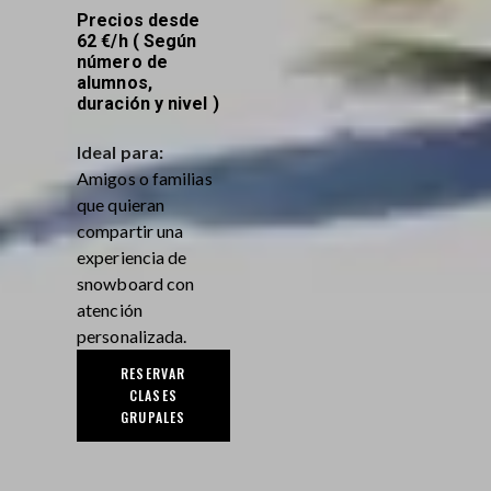
Precios desde
62 €/h ( Según
número de
alumnos,
duración y nivel )
Ideal para:
Amigos o familias
que quieran
compartir una
experiencia de
snowboard con
atención
personalizada.
RESERVAR
CLASES
GRUPALES