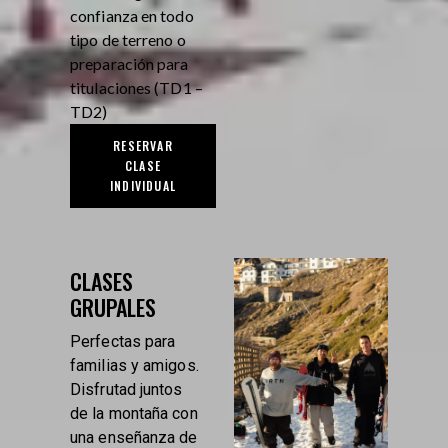
confianza en todo
tipo de terreno o
preparación para
titulaciones (TD1 –
TD2)
RESERVAR
CLASE
INDIVIDUAL
CLASES
GRUPALES
Perfectas para
familias y amigos.
Disfrutad juntos
de la montaña con
una enseñanza de