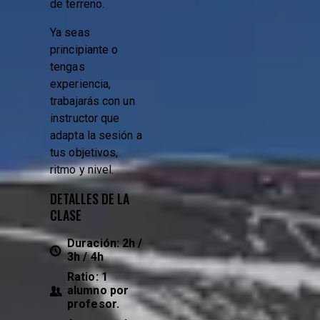
de terreno.
Ya seas
principiante o
tengas
experiencia,
trabajarás con un
instructor que
adapta la sesión a
tus objetivos,
ritmo y nivel.
DETALLES DE LA
CLASE
Duración: 2h /
3h / 4h
Ratio: 1
alumno por
profesor.