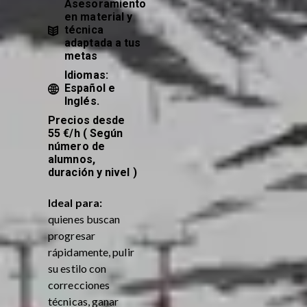
Asesoramiento
en material y
técnica
adaptada a tus
metas
Idiomas:
Español e
Inglés.
Precios desde
55 €/h ( Según
número de
alumnos,
duración y nivel )
Ideal para:
quienes buscan
progresar
rápidamente, pulir
su estilo con
correcciones
técnicas, ganar