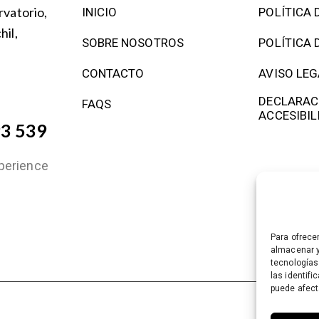
vatorio,
INICIO
POLÍTICA 
il,
SOBRE NOSOTROS
POLÍTICA 
CONTACTO
AVISO LEG
DECLARAC
FAQS
ACCESIBIL
93 539
erience
Para ofrece
almacenar y
tecnologías
las identifi
puede afect