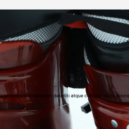
praesentium voluptatem deleniti atque corrupti quos dolore