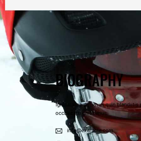
BIOGRAPHY
Ignissimos ducimus quin blandiitis 
occaecatti gnissimus.
info@example.com
E-