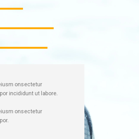
90%
88%
 eiusm onsectetur
or incididunt ut labore.
 eiusm onsectetur
por.