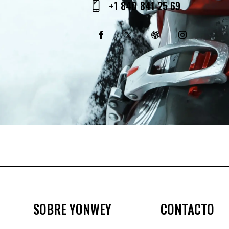
+1 840 841 25 69
m
Ph
ail
on
:
e:
SOBRE YONWEY
CONTACTO