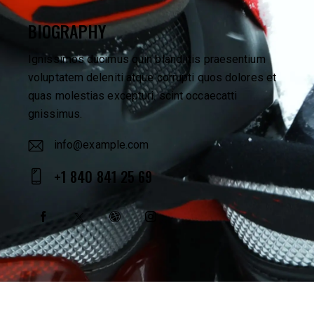
BIOGRAPHY
Ignissimos ducimus quin blandiitis praesentium
voluptatem deleniti atque corrupti quos dolores et
quas molestias excepturi. scint occaecatti
gnissimus.
info@example.com
E-
+1 840 841 25 69
m
Ph
ail
on
:
e: